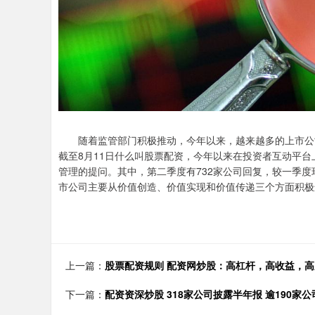
随着监管部门积极推动，今年以来，越来越多的上市公司
截至8月11日什么叫股票配资，今年以来在投资者互动平台上
管理的提问。其中，第二季度有732家公司回复，较一季度
市公司主要从价值创造、价值实现和价值传递三个方面积极
上一篇：
股票配资规则 配资网炒股：高杠杆，高收益，高
下一篇：
配资资深炒股 318家公司披露半年报 逾190家