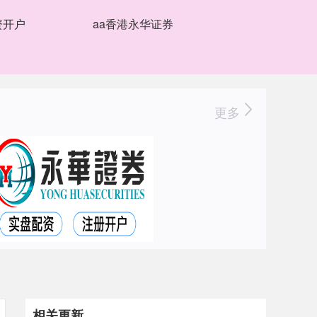
资开户
aa香港永华证券
更多
相关更新