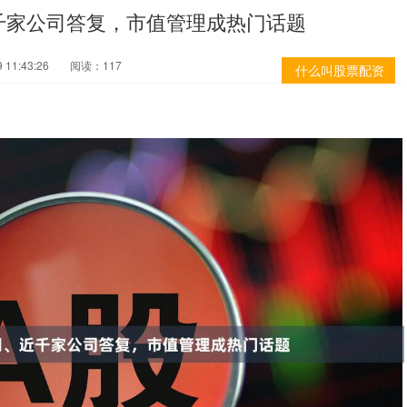
近千家公司答复，市值管理成热门话题
11:43:26
阅读：117
什么叫股票配资