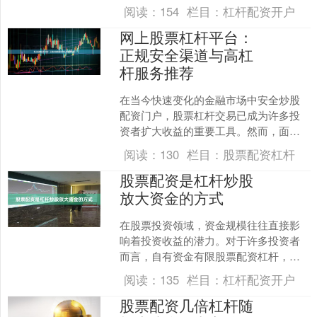
安全的杠杆炒股平台，是保障资金安全
阅读：
154
栏目：
杠杆配资开户
和交易顺畅的首要步骤。本....
网上股票杠杆平台：
正规安全渠道与高杠
杆服务推荐
在当今快速变化的金融市场中安全炒股
配资门户，股票杠杆交易已成为许多投
资者扩大收益的重要工具。然而，面对
众多网上股票杠杆平台，如何选择正规
阅读：
130
栏目：
股票配资杠杆
安全的渠道并获取可靠的高....
股票配资是杠杆炒股
放大资金的方式
在股票投资领域，资金规模往往直接影
响着投资收益的潜力。对于许多投资者
而言，自有资金有限股票配资杠杆，却
希望抓住市场机会获得更高回报，这时**
阅读：
135
栏目：
杠杆配资开户
股票配资**便成为一....
股票配资几倍杠杆随