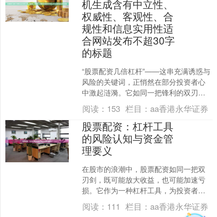
机生成含有中立性、
权威性、客观性、合
规性和信息实用性适
合网站发布不超30字
的标题
“股票配资几倍杠杆”——这串充满诱惑与
风险的关键词，正悄然在部分投资者心
中激起涟漪。它如同一把锋利的双刃
剑，一面映照着财富急速放大的诱人幻
阅读：
153
栏目：
aa香港永华证券
象，另一面则闪烁着本金....
股票配资：杠杆工具
的风险认知与资金管
理要义
在股市的浪潮中，股票配资如同一把双
刃剑，既可能放大收益，也可能加速亏
损。它作为一种杠杆工具，为投资者提
供了以较小本金撬动较大资金的机会，
阅读：
111
栏目：
aa香港永华证券
但同时也伴随着不容忽视的....