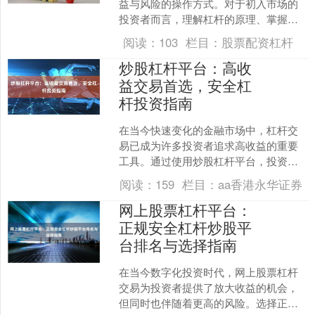
益与风险的操作方式。对于初入市场的
投资者而言，理解杠杆的原理、掌握基
本策略并认清风险，是避免重大亏损的
阅读：
103
栏目：
股票配资杠杆
关键。本文将围绕杠杆炒股....
炒股杠杆平台：高收
益交易首选，安全杠
杆投资指南
在当今快速变化的金融市场中，杠杆交
易已成为许多投资者追求高收益的重要
工具。通过使用炒股杠杆平台，投资者
可以放大资金规模，抓住更多市场机
阅读：
159
栏目：
aa香港永华证券
会。然而，高收益往往伴随着....
网上股票杠杆平台：
正规安全杠杆炒股平
台排名与选择指南
在当今数字化投资时代，网上股票杠杆
交易为投资者提供了放大收益的机会，
但同时也伴随着更高的风险。选择正规