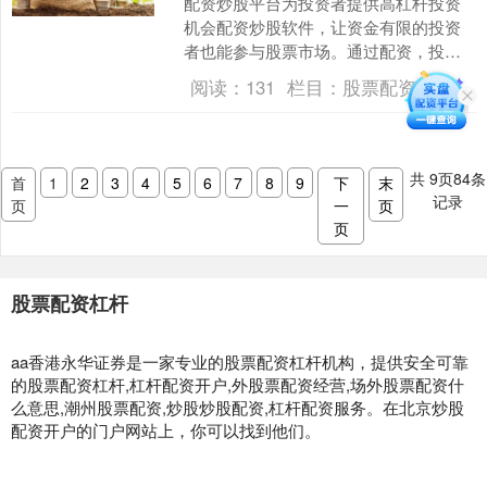
配资炒股平台为投资者提供高杠杆投资
机会配资炒股软件，让资金有限的投资
者也能参与股票市场。通过配资，投资
者可以放大资金规模，获得更高的收益
阅读：
131
栏目：
股票配资杠杆
潜力。 配资平台通常提供....
共
9
页
84
条
首
1
2
3
4
5
6
7
8
9
下
末
记录
页
一
页
页
股票配资杠杆
aa香港永华证券是一家专业的股票配资杠杆机构，提供安全可靠
的股票配资杠杆,杠杆配资开户,外股票配资经营,场外股票配资什
么意思,潮州股票配资,炒股炒股配资,杠杆配资服务。在北京炒股
配资开户的门户网站上，你可以找到他们。