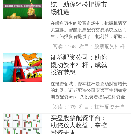
统：助你轻松把握市
场机遇
在瞬息万变的股票市场中，把握机遇至
关重要。智能股票配资交易系统应运而
生，为投资者提供了一把利器，帮助他
们轻松把握市场机遇。 智能股票配资交
阅读：
168
栏目：
股票配资杠杆
易系统通过先进的算法和....
证券配资公司：助你
撬动资本杠杆，成就
投资梦想
在投资领域，资本杠杆是撬动财富增长
的利器。证券配资公司应运而生期如意
期货配资app，为投资者提供杠杆资金，
助力其放大投资收益。 证券配资是指投
阅读：
179
栏目：
杠杆配资开户
资者以自有资金作为....
实盘股票配资平台：
助您放大收益，掌控
投资未来