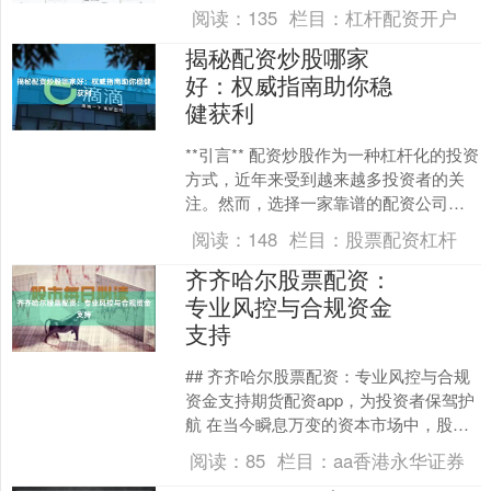
市场上琳琅满目的配资平台期如意期货
阅读：
135
栏目：
杠杆配资开户
配资app，投资者该如何....
揭秘配资炒股哪家
好：权威指南助你稳
健获利
**引言** 配资炒股作为一种杠杆化的投资
方式，近年来受到越来越多投资者的关
注。然而，选择一家靠谱的配资公司至
关重要，因为它直接关系到资金安全和
阅读：
148
栏目：
股票配资杠杆
投资收益。本文将....
齐齐哈尔股票配资：
专业风控与合规资金
支持
## 齐齐哈尔股票配资：专业风控与合规
资金支持期货配资app，为投资者保驾护
航 在当今瞬息万变的资本市场中，股票
投资已成为众多投资者实现财富增值的
阅读：
85
栏目：
aa香港永华证券
重要途径。然而....