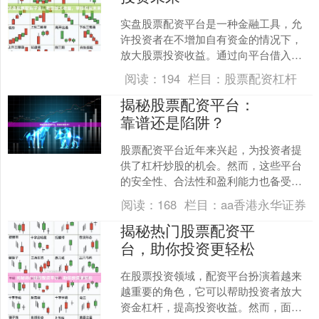
实盘股票配资平台是一种金融工具，允
许投资者在不增加自有资金的情况下，
放大股票投资收益。通过向平台借入资
金，投资者可以购买更多股票，从而增
阅读：
194
栏目：
股票配资杠杆
加潜在的利润。 **放大....
揭秘股票配资平台：
靠谱还是陷阱？
股票配资平台近年来兴起，为投资者提
供了杠杆炒股的机会。然而，这些平台
的安全性、合法性和盈利能力也备受质
疑。本文将深入探讨股票配资平台，揭
阅读：
168
栏目：
aa香港永华证券
示其背后的真相。 **什....
揭秘热门股票配资平
台，助你投资更轻松
在股票投资领域，配资平台扮演着越来
越重要的角色，它可以帮助投资者放大
资金杠杆，提高投资收益。然而，面对