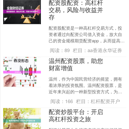
配资股配资：高杠杆
交易，风险与收益并
存
配资股配资是一种高杠杆交易方式，投
资者通过向配资公司借入资金，放大自
己的资金规模期货配资app，从而提高收
益率。然而，高杠杆交易也意味着高风
阅读：
89
栏目：
aa香港永华证券
险，投资者需要充分了....
温州配资股票，助您
财富增值
温州，作为中国民营经济的摇篮，拥有
着浓厚的投资氛围。温州配资股票，是
近年来兴起的一种新型投资方式，为投
资者提供了杠杆效应期如意期货配资
阅读：
166
栏目：
杠杆配资开户
app，助力财富增值。 配....
配资炒股平台：开启
高杠杆投资之旅